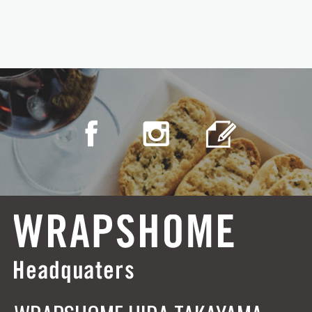
NEWS
2021.09.21
静岡県静岡市にWRAPS HOME
SHIZUOKA AOIが加わりました
NEWS
2021.09.21
埼玉県上尾市にWRAPS HOME
SAITAMA AGEOが加わりました
NEWS
2021.09.21
飛騨高山にWRAPS HOME HIDA
TAKAYAMAが加わりました
NEWS
2020.10.19
WRAPSHOME HASHIMA（羽島）ウェ
ブサイトオープン
NEWS
EVENT
2020.06.04
平屋住宅 予約制完成見学会（岐阜県
各務原市にて）WRAPSHOME岐阜東