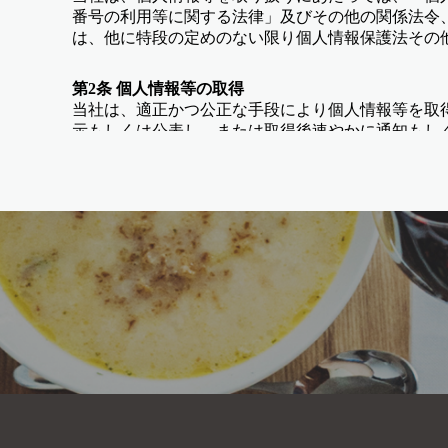
番号の利用等に関する法律」及びその他の関係法令
は、他に特段の定めのない限り個人情報保護法その
第2条 個人情報等の取得
当社は、適正かつ公正な手段により個人情報等を取
示もしくは公表し、または取得後速やかに通知もし
ビスに関するご案内、採用審査、労働関連法令への
当社が取得する個人情報等の範囲は、当該利用目的
当社は、要配慮個人情報を取得する場合は、法令に
第3条 個人情報等の利用
当社は、法令により例外として扱うことが認められ
第4条 個人情報等の提供
当社は、法令により例外として扱うことが認められ
供することはせず、法令で認められた事務を除き、
当社が行う個人情報の共同利用の目的については、
労働契約の履行、緊急時の連絡などです。
当社は、個人情報を外国にある第三者に提供する場