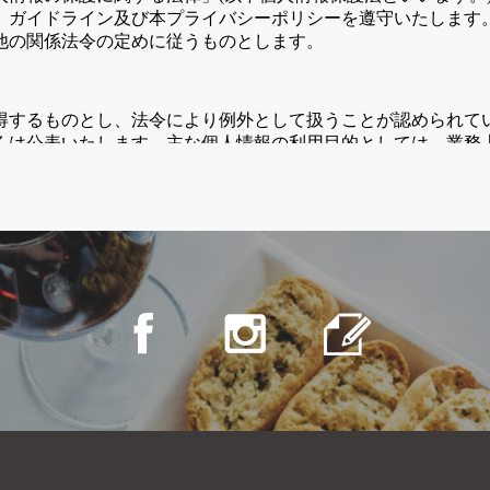
、ガイドライン及び本プライバシーポリシーを遵守いたします
他の関係法令の定めに従うものとします。
得するものとし、法令により例外として扱うことが認められて
くは公表いたします。主な個人情報の利用目的としては、業務
対応、労働契約の履行、緊急時の連絡などです。
を達成するために必要な限度を超えないものとします。
より例外として扱うことが認められている場合を除き、予めご
ている場合を除き、前項に定める利用目的の達成に必要な範囲
ている場合を除き、個人情報をご本人の同意なく、業務委託先
特定個人情報を委託先以外の第三者に開示・提供することはい
業務上の連絡・対応、契約関係の管理、その他製品やサービス
合、法令により例外として扱うことが認められている場合を除