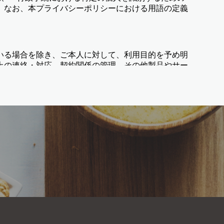
。なお、本プライバシーポリシーにおける用語の定義
いる場合を除き、ご本人に対して、利用目的を予め明
上の連絡・対応、契約関係の管理、その他製品やサー
本人の同意を得るものとします。
内で、個人情報等を利用いたします。
、共同利用会社、事業承継先以外の第三者に開示・提
たしません。
に関するご案内、採用審査、労働関連法令への対応、
き、あらかじめご本人の同意を得るものとします。