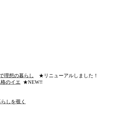
宅で理想の暮らし
★リニューアルしました！
る規格のイエ
★NEW!!
る暮らしを覗く