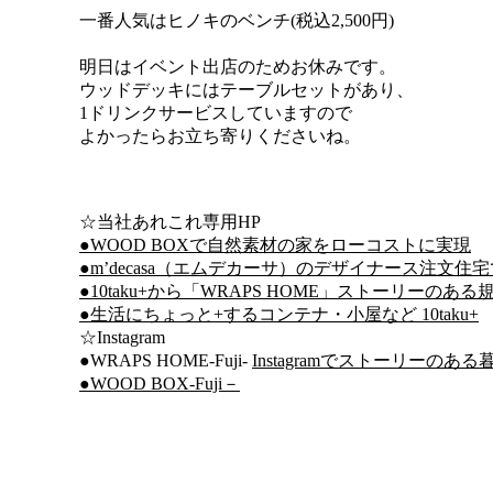
一番人気はヒノキのベンチ(税込2,500円)
。
明日はイベント出店のためお休みです。
ウッドデッキにはテーブルセットがあり、
1ドリンクサービスしていますので
よかったらお立ち寄りくださいね。
。
☆当社あれこれ専用HP
●WOOD BOXで自然素材の家をローコストに実現
●m’decasa（エムデカーサ）のデザイナース注文住
●10taku+から「WRAPS HOME」ストーリーのあ
●生活にちょっと+するコンテナ・小屋など 10taku+
☆Instagram
●WRAPS HOME-Fuji-
Instagramでストーリーのあ
●WOOD BOX-Fuji－