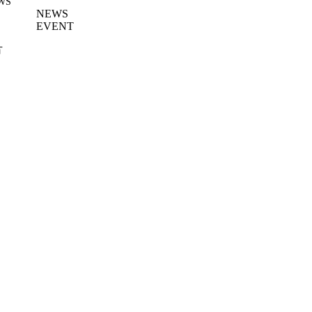
WS
NEWS
EVENT
方